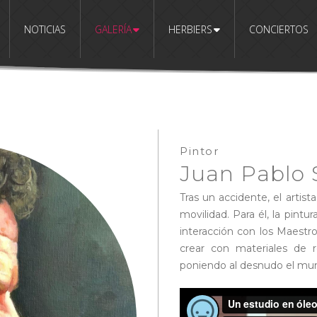
NOTICIAS
GALERÍA
HERBIERS
CONCIERTOS
Pintor
Juan Pablo 
Tras un accidente, el artis
movilidad. Para él, la pint
interacción con los Maest
crear con materiales de r
poniendo al desnudo el mund