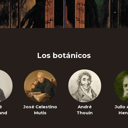
Los botánicos
é
José Celestino
André
Julio
and
Mutis
Thouin
Hen